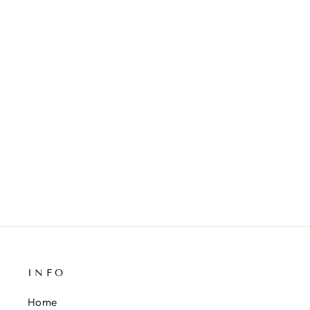
ENKELBANDJE BEACH 12
INFO
Home