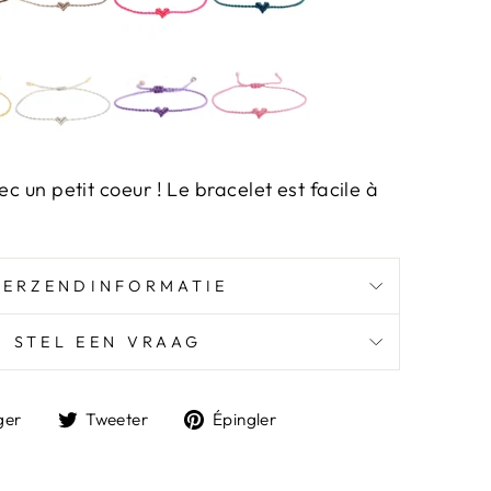
ec un petit coeur ! Le bracelet est facile à
VERZENDINFORMATIE
STEL EEN VRAAG
Partager
Tweeter
Épingler
ger
Tweeter
Épingler
sur
sur
sur
Facebook
Twitter
Pinterest