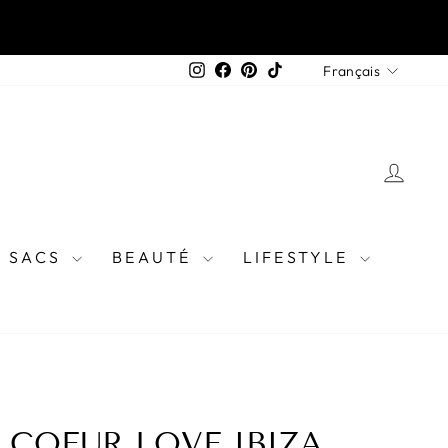
LANGU
Instagram
Facebook
Pinterest
TikTok
Français
SE 
SACS
BEAUTÉ
LIFESTYLE
 COEUR LOVE IBIZA