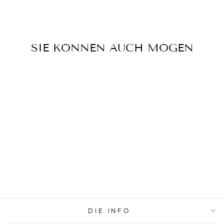
teilen
twittern
pinnen
SIE KÖNNEN AUCH MÖGEN
Ausverkauft
HAMAMTUCH
ORANGE/PINK
DIE INFO