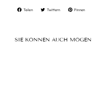
Auf
Auf
Auf
Teilen
Twittern
Pinnen
Facebook
Twitter
Pinterest
teilen
twittern
pinnen
SIE KÖNNEN AUCH MÖGEN
FUSSKETTCHEN
STRAND 09