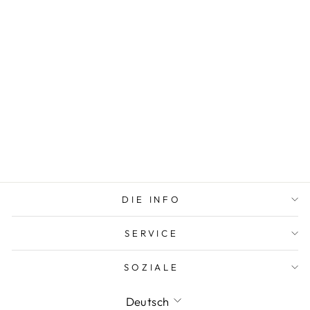
ARMBAND
PENNE WEISS-T
ÜRKIS-GOLD
DIE INFO
SERVICE
SOZIALE
SPRACHE
Deutsch