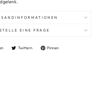
dgelenk.
RSANDINFORMATIONEN
STELLE EINE FRAGE
Auf
Auf
Auf
en
Twittern
Pinnen
Facebook
Twitter
Pinterest
teilen
twittern
pinnen